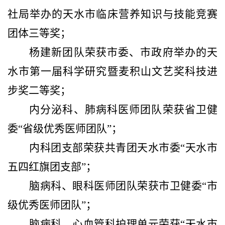
社局举办的天水市临床营养知识与技能竞赛
团体三等奖；
杨建新团队荣获市委、市政府举办的天
水市第一届科学研究暨麦积山文艺奖科技进
步奖二等奖；
内分泌科、肺病科医师团队荣获省卫健
委
“省级优秀医师团队”；
内科团支部荣获共青团天水市委
“天水市
五四红旗团支部”；
脑病科、眼科医师团队荣获市卫健委
“市
级优秀医师团队”；
脑病科、心血管科护理单元荣获
“天水市