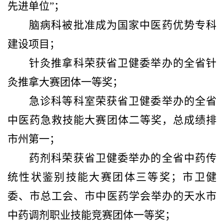
先进单位”；
脑病科被批准成为国家中医药优势专科
建设项目；
针灸推拿科荣获省卫健委举办的全省针
灸推拿大赛团体一等奖；
急诊科等科室荣获省卫健委举办的全省
中医药急救技能大赛团体二等奖，总成绩排
市州第一；
药剂科荣获省卫健委举办的全省中药传
统性状鉴别技能大赛团体三等奖；市卫健
委、市总工会、市中医药学会举办的天水市
中药调剂职业技能竞赛团体一等奖；